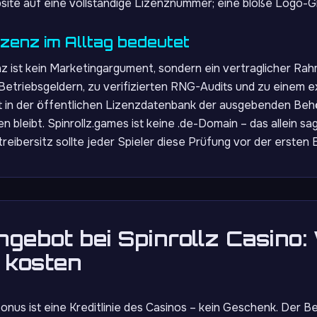
ite auf eine vollständige Lizenznummer; eine bloße Logo-Gra
zenz im Alltag bedeutet
nz ist kein Marketingargument, sondern ein vertraglicher Ra
Betriebsgeldern, zu verifizierten RNG-Audits und zu einem e
icht in der öffentlichen Lizenzdatenbank der ausgebenden Be
 bleibt. Spinrollz.games ist keine .de-Domain – das allein sa
ibersitz sollte jeder Spieler diese Prüfung vor der ersten E
gebot bei Spinrollz Casino: 
h kosten
nus ist eine Kreditlinie des Casinos – kein Geschenk. Der Bet