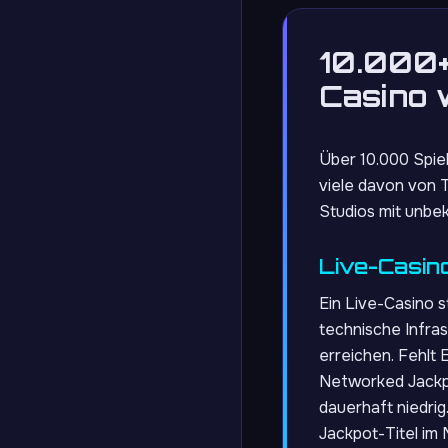
10.000+
Casino w
Über 10.000 Spiel
viele davon von 
Studios mit unbek
Live-Casin
Ein Live-Casino s
technische Infras
erreichen. Fehlt 
Networked Jackpo
dauerhaft niedrig
Jackpot-Titel im