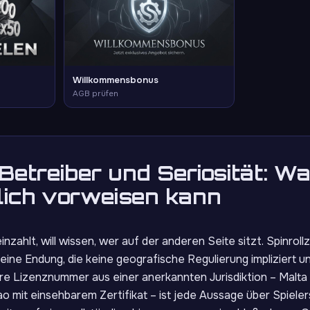
Willkommensbonus
AGB prüfen
Betreiber und Seriosität: W
lich vorweisen kann
inzahlt, will wissen, wer auf der anderen Seite sitzt. Spinrol
 eine Endung, die keine geografische Regulierung impliziert u
are Lizenznummer aus einer anerkannten Jurisdiktion – Malt
 mit einsehbarem Zertifikat – ist jede Aussage über Spielers