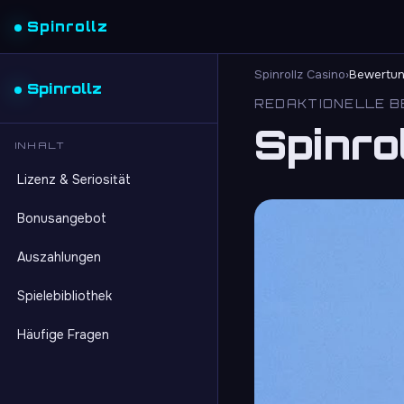
Spinrollz
Spinrollz Casino
Bewertu
Spinrollz
REDAKTIONELLE 
Spinro
INHALT
Lizenz & Seriosität
Bonusangebot
Auszahlungen
Spielebibliothek
Häufige Fragen