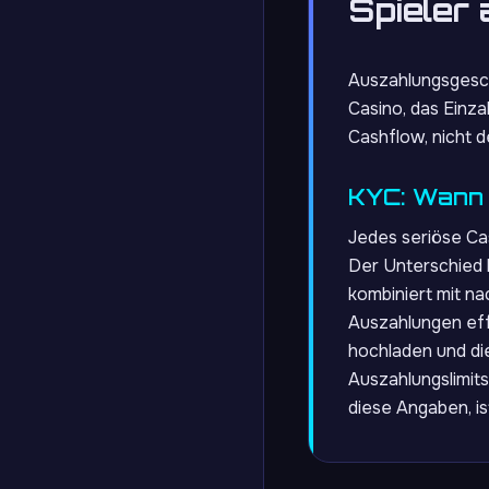
Spieler
Auszahlungsgeschw
Casino, das Einza
Cashflow, nicht d
KYC: Wann 
Jedes seriöse Cas
Der Unterschied 
kombiniert mit n
Auszahlungen effe
hochladen und di
Auszahlungslimits
diese Angaben, is