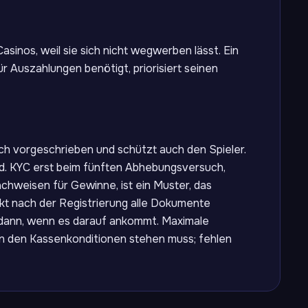
sinos, weil sie sich nicht wegwerben lässt. Ein
r Auszahlungen benötigt, priorisiert seinen
isch vorgeschrieben und schützt auch den Spieler.
ard. KYC erst beim fünften Abhebungsversuch,
hweisen für Gewinne, ist ein Muster, das
rekt nach der Registrierung alle Dokumente
au dann, wenn es darauf ankommt. Maximale
 in den Kassenkonditionen stehen muss; fehlen