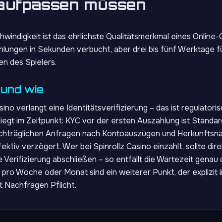
 aufpassen müssen
indigkeit ist das ehrlichste Qualitätsmerkmal eines Online-Ca
hlungen in Sekunden verbucht, aber drei bis fünf Werktage fü
en des Spielers.
und wie
ino verlangt eine Identitätsverifizierung – das ist regulator
liegt im Zeitpunkt: KYC vor der ersten Auszahlung ist Stand
achträglichen Anfragen nach Kontoauszügen und Herkunftsnac
ktiv verzögert. Wer bei Spinrollz Casino einzahlt, sollte di
e Verifizierung abschließen – so entfällt die Wartezeit gen
 pro Woche oder Monat sind ein weiterer Punkt, der explizit
t Nachfragen Pflicht.